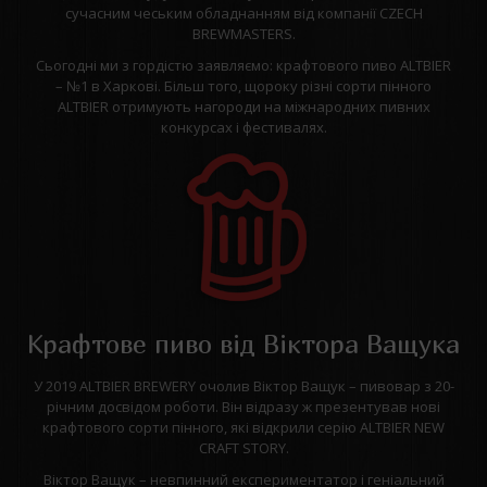
сучасним чеським обладнанням від компанії CZECH
BREWMASTERS.
Сьогодні ми з гордістю заявляємо: крафтового пиво ALTBIER
– №1 в Харкові. Більш того, щороку різні сорти пінного
ALTBIER отримують нагороди на міжнародних пивних
конкурсах і фестивалях.
Крафтове пиво від Віктора Ващука
У 2019 ALTBIER BREWERY очолив Віктор Ващук – пивовар з 20-
річним досвідом роботи. Він відразу ж презентував нові
крафтового сорти пінного, які відкрили серію ALTBIER NEW
CRAFT STORY.
Віктор Ващук – невпинний експериментатор і геніальний