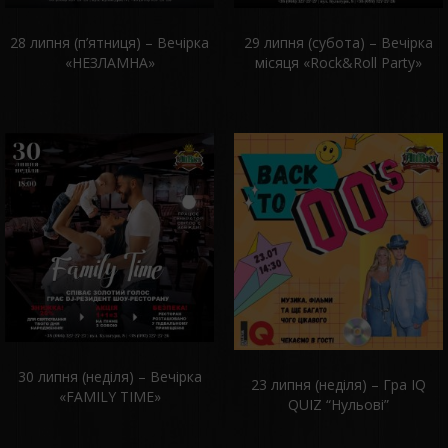
карте
Categories:
28 липня (п’ятниця) – Вечірка
29 липня (субота) – Вечiрка
Европейская
«НЕЗЛАМНА»
місяця «Rock&Roll Party»
Price
Range:
300
грн.
Takes
Reservations:
Yes
30 липня (неділя) – Вечiрка
23 липня (недiля) – Гра IQ
«FAMILY TIME»
QUIZ “Нульовi”