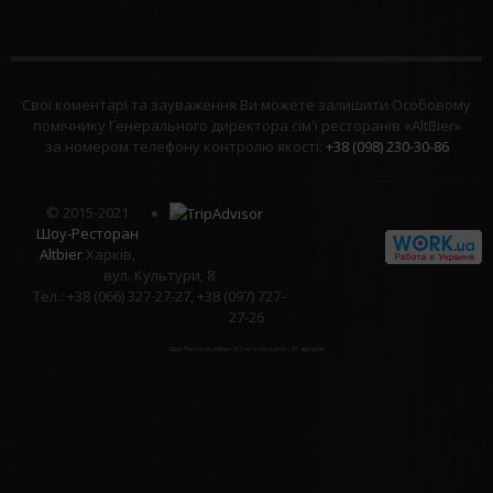
Свої коментарі та зауваження Ви можете залишити Особовому
помічнику Генерального директора сім'ї ресторанів «AltBier»
за номером телефону контролю якості:
+38 (098) 230-30-86
© 2015-2021
Шоу-Ресторан
Altbier
Харків,
вул. Культури, 8
Тел.: +38 (066) 327-27-27, +38 (097) 727-
27-26
Шоу-Ресторан Altbier
4.3
из
5
58
оцінок і
25
відгуків.