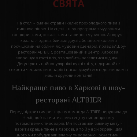
СВЯТА
На столі – смачні страви і келих прохолодного пива з
пишною піною. На сцені – шоу-програма з чудовими
танцюристами, вокалістами та живою музикою. А поруч –
кохана людина, близькі друзі або веселі колеги з
посмішками на обличчях. Чудовий сценарій, правда? Шоу-
ресторан ALTBIER, розташований в центрі Харкова,
запрошує в гості всіх, хто любить веселитися від душі.
Дегустують найпопулярніші кухні світу, відкривайте
секрети чеських пивоварів і насолоджуйтеся відпочинком в
нашій дружній компанії!
Найкраще пиво в Харкові в шоу-
ресторані ALTBIER
Перед відкриттям ресторану команда ALTBIER вирушила до
Чехії, щоб навчитися мистецтву пивоваріння у
потомствених пивоварів. Ми поставили сміливу мету –
варити краще пінне в Харкові, а то й у всій Україні. Для
цього ми побудували власну пивоварню і оснастили її