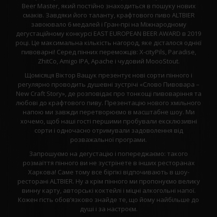
Beer Master, який постійно знаходиться в пошуку нових
смаків. Завдяки його таланту, крафтового пиво ALTBIER
завоювало 6 медалей і Гран-прі на Міжнародному
дегустаційному конкурсі EAST EUROPEAN BEER AWARD в 2019
році. Це максимальна кількість нагород, яке дісталося однієї
пивоварні! Серед пінних переможців: X-cityPils, Paradise,
ZhitCo, Amigo IPA, Apache і чудовий MoooStout.
Щомісяця Віктор Ващук презентує нові сорти пінного і
регулярно проводить душевні зустрічі «Слово Пивовара –
New Craft Story», де розповідає про тонкощі пивоваріння та
любові до крафтового пиву. Презентацію нового хмільного
напою ми завжди перетворюємо в масштабне шоу. Ми
хочемо, щоб наші гості першими пробували ексклюзивні
сорти і одночасно отримували задоволення від
розважальної програми.
Запрошуємо на дегустацію і попереджаємо: такого
розмаїття пінного ви не зустрінете в інших ресторанах
Харкова! Саме тому все біргікі відпочивають в шоу-
ресторані ALTBIER. Ну а крім пінного ми пропонуємо велику
винну карту, авторські коктейлі і міцні алкогольні напої.
Кожен гість обов’язково знайде те, що йому найбільше до
душі і за настроєм.