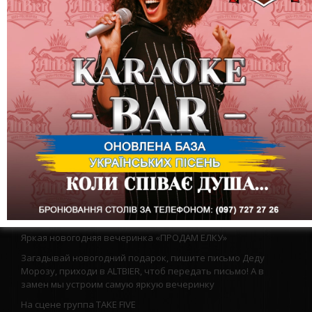
Яркая новогодняя вечеринка «ПРОДАМ ЕЛКУ»
Загадывай новогодний подарок, пишите письмо Деду
Морозу, приходи в ALTBIER, чтоб передать письмо! А в
замен мы устроим самую яркую вечеринку
На сцене группа TAKE FIVE