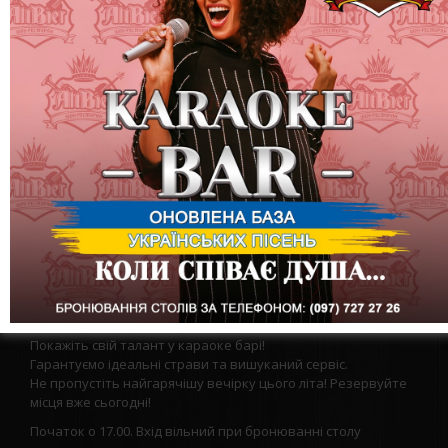
16 червня (п’ятниця) – Вечiрка «HOT SUMMER»
Відчуйте літо на повну!
Смакуйте прохолодні напої та 16+
сортів крафтового пива.
На Вас чекає неймовірна шоу-програма з гуртом “ДЕБОШ”,
енергійні конкурси, розіграш подарунків та дискотека.
Покажіть свій талант у караоке барі!
Гарантуємо ідеальні страви та вишуканий сервіс.
Не пропустіть найгарячішу вечірку цього літа!
Резервуйте
місця вже сьогодні!
Початок о 17.00. Вхід вільний при бронюванні столу