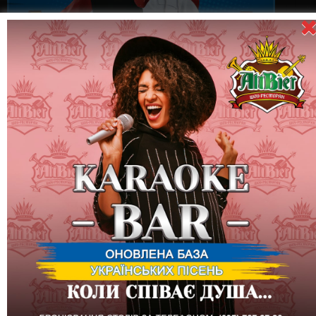
17 червня (субота) – Вечiрка “MEDICAL HEROES”
Запрошуємо вас відзначити День медичного працівника
України і вшанувати наших надзвичайних лікарів, які
докладають безмежних зусиль, щоб рятувати життя та
здоров’я наших близьких.
У шоу-ресторані AltBier ми готуємо особливу вечірку
“Medical Heroes” для всіх, хто хоче висловити свою
вдячність цим справжнім героям.
Програма вечора включає:
Виступ гурту “TAKE FIVE” – незабутні музичні враження
гарантовані!