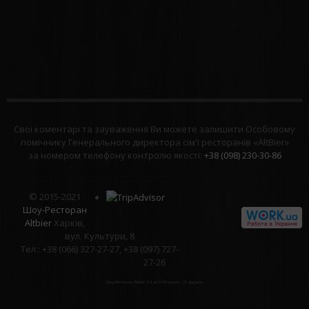
Свої коментарі та зауваження Ви можете залишити Особовому
помічнику Генерального директора сім'ї ресторанів «AltBier»
за номером телефону контролю якості:
+38 (098) 230-30-86
© 2015-2021
Шоу-Ресторан
Altbier
Харків,
вул. Культури, 8
Тел.: +38 (066) 327-27-27, +38 (097) 727-
27-26
Шоу-Ресторан Altbier
4.3
из
5
58
оцінок і
25
відгуків.