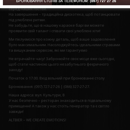
Захоплюючі конкурси та розіграш неймовірних подарунків
серед наших гостей.
На завершення – традиційна дискотека, щоб потанцювати
під улюблені ритми.
Не забудьте, що в нашому караоке барі ви можете
проявити свій талант і співати свої улюблені хіти!
Ми піклуємося про кожну деталь, щоб ваше задоволення
було максимальним. Насолоджуйтесь ідеальними стравами
та вишуканим сервісом, які ми гарантуємо
Не втрачайте часу! Забронюйте своє місце вже сьогодні,
щоб стати частиною цього незабутнього феєричного
заходу!
Початок о 17.00. Вхід вільний при бронюванні столу
Бронювання: (097) 727-27-26 | (066) 327-27-27.
Наша адреса: вул. Культури, 8
У нас безпечно – ресторан знаходиться в підвальному
приміщенні! А також у нас стоїть генератор та є світло
завжди!
ALTBIER – WE CREATE EMOTIONS!