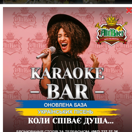
2 червня (п’ятниця) – Вечiрка «ВСI НА ДАЧУ»
Запрошуємо вас на вечірку “Всі на дачу”!
Приходьте в Шоу-
ресторан AltBier та насолодіться неперевершеною дачною
атмосферою.
Дачна атмосфера – це особлива атмосфера, яка панує на
дачі. Вона містить спокій, затишок і близькість до природи.
Люди зазвичай вибираються на дачу, щоб насолодитися
природою, позбутися від міської метушні та насолодитися
часом з родиною та друзями. На дачі можна вирощувати
рослини, мати невеликий овочевий садок, проводити
барбекю, грати у різні ігри та просто насолоджуватися