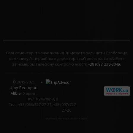
Свої коментарі та зауваження Ви можете залишити Особовому
помічнику Генерального директора сім'ї ресторанів «AltBier»
за номером телефону контролю якості:
+38 (098) 230-30-86
© 2015-2021
Шоу-Ресторан
Altbier
Харків,
вул. Культури, 8
Тел.: +38 (066) 327-27-27, +38 (097) 727-
27-26
Шоу-Ресторан Altbier
4.3
из
5
58
оцінок і
25
відгуків.