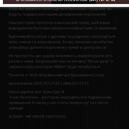
спокоєм і тишею
У нас ви зможете насолодитися смачними стравами, які
будуть подаватися нашим досвідченим персоналом.
Наш ресторан пропонує вам класний сервіс, щоб ваше
відвідування було максимально комфортним та приємним.
Відпочивайте разом з друзями та родиною, насолодіться
їжею, пивом та атмосферою, бо ми створимо незабутню
атмосферу дачного відпочинку прямо в центрі міста!
Не пропустіть цю чудову можливість відсвяткувати літо
разом з нами. Запрошуємо вас на вечірку “Всі на дачу” 2
червня в Шоу-ресторан AltBier! Буде незабутньо!
Початок о 18.00. Вхід вільний при бронюванні столу
Бронювання: (097) 727-27-26 | (066) 327-27-27.
Наша адреса: вул. Культури, 8
У нас безпечно – ресторан знаходиться в підвальному
приміщенні! А також у нас стоїть генератор та є світло
завжди!
ALTBIER – WE CREATE EMOTIONS!