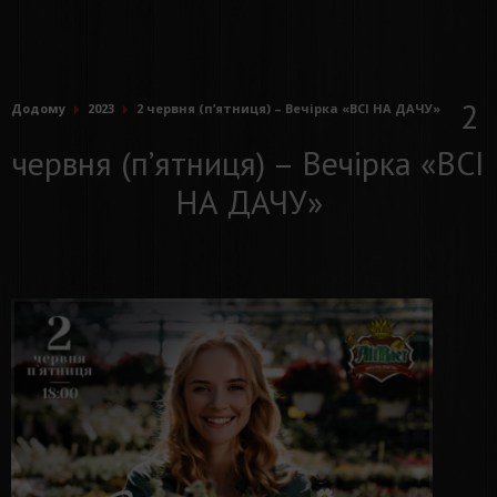
2
Додому
2023
2 червня (п’ятниця) – Вечiрка «ВСI НА ДАЧУ»
червня (п’ятниця) – Вечiрка «ВСI
НА ДАЧУ»