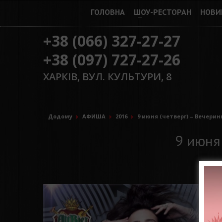
ГОЛОВНА
ШОУ-РЕСТОРАН
НОВИ
+38 (066) 327-27-27
+38 (097) 727-27-26
ХАРКІВ, ВУЛ. КУЛЬТУРИ, 8
Додому
АФИША
2016
9 июня (четверг) – Вечеринк
9 июня 