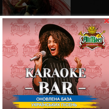
8 декабря
(четверг) –
Большая
коктейльная ночь!
7 декабря (среда)
– Stand Up