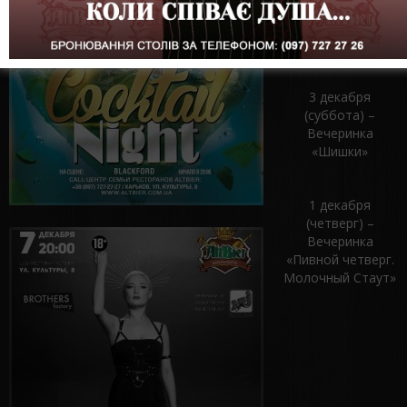
Натальи
Гариповой «День
Независимости»
3 декабря
(суббота) –
Вечеринка
«Шишки»
1 декабря
(четверг) –
Вечеринка
«Пивной четверг.
Молочный Стаут»