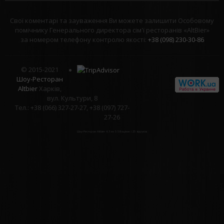
Свої коментарі та зауваження Ви можете залишити Особовому
помічнику Генерального директора сім'ї ресторанів «AltBier»
за номером телефону контролю якості:
+38 (098) 230-30-86
© 2015-2021
Шоу-Ресторан
Altbier
Харків,
вул. Культури, 8
Тел.: +38 (066) 327-27-27, +38 (097) 727-
27-26
Шоу-Ресторан Altbier
4.3
из
5
58
оцінок і
25
відгуків.