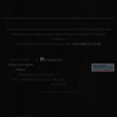
Свои комментарии и замечания Вы можете оставить Личному
помощнику Генерального директора семьи ресторанов
«AltBier»
по телефону контроля качества:
+38 (098) 230-30-86
© 2015-2021
Шоу Ресторан
Altbier
Харьков, ул. Культуры, 8
Тел .: +38 (066) 327-27-27, +38 (097)
727-27-26
Шоу Ресторан Altbier
4.3
из
5
58
оценок и
25
отзывов.