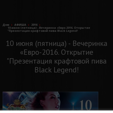
Дом
АФИША
2016
10 июня (пятница) - Вечеринка «Евро-2016. Открытие
"Презентация крафтовой пива Black Legend!
10 июня (пятница) - Вечеринка
«Евро-2016. Открытие
"Презентация крафтовой пива
Black Legend!