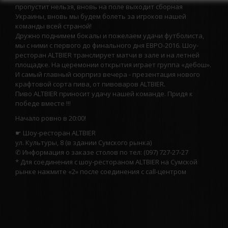
пропустит нельзя, вновь на поле выходит сборная
Украины, вновь мы будем болеть за игроков нашей
команды всей страной!
Дружно поднимем бокалы и пожелаем удачи футболиста,
мы с ними с первого до финального дня ЕВРО-2016. Шоу-
ресторан ALTBIER транслирует матчи в зале и на летней
площадке. На церемонии открытия играет группа «дебош».
И самый главный сюрприз вечера - презентация нового
крафтовой сорта пива, от пивоваров ALTBIER.
Пиво ALTBIER приносит удачу нашей команде. Придя к
победе вместе !!!
Начало ровно в 20:00!
☛ Шоу-ресторан ALTBIER
ул. Культуры, 8 (в здании Сумского рынка)
✆ Информация о заказе столов по тел: (097) 727-27-27
* Для соединения с шоу-рестораном ALTBIER на Сумской
рынке нажмите «2» после соединения с call-центром