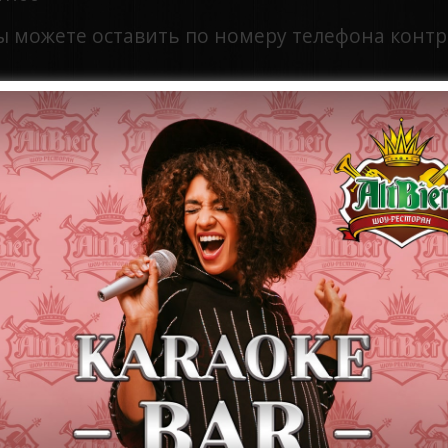
можете оставить по номеру телефона контрол
 .: +380 (066) 327-27-27, +380 (
097
)
727-27-26
E-