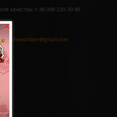
я качества: + 38-098-230-30-86
Mail:
showaltbier@gmail.com