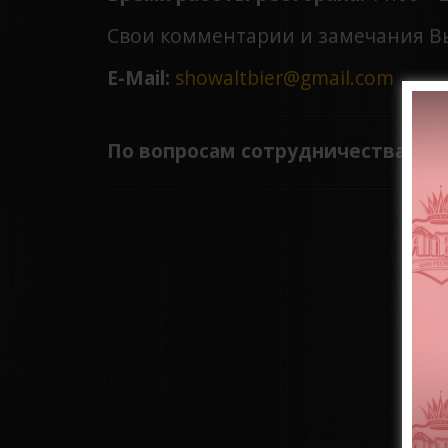
Свои комментарии и замечания Вы 
E-Mail:
showaltbier@gmail.com
По вопросам сотрудничества:
Тел