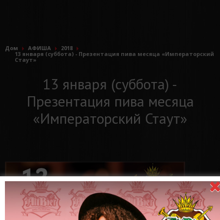
Дом
АФИША
2018
13 января (суббота) - Презентация пива месяца «Императорский
Стаут»
13 января (суббота) -
Презентация пива месяца
«Императорский Стаут»