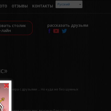
Русский
ОТО
ОТЗЫВЫ
КОНТАКТЫ
рассказать друзьям
овать столик
-лайн
ис»
ные вечера с друзьями ... Но куда же без шумных
 освежающими напитками, вкусным блюдами и