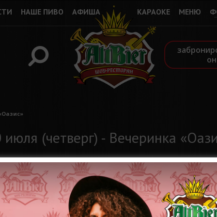
СТИ
НАШЕ ПИВО
АФИША
КАРАОКЕ
МЕНЮ
Ф
забронир
он
 «Оазис»
 июля (четверг) - Вечеринка «Оаз
Вот и наступило ЛЕТО Наконец-то солнце, жара, теплые и уют
вечеринок в шоу-ресторане ALTBIER?
Мы поможем Вам освежиться в летний зной
Шоу-ресторан ALTBIER приглашает Вас в настоящий "Оазис"
Каждый четверг, только у нас, настоящий райский уголок с