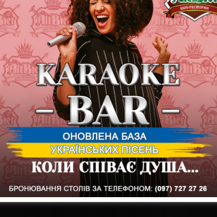
неповторимой шоу-программой
С нетерпением ждём встречи с Вами
На сцене группа Дебош
Начало в 20:00