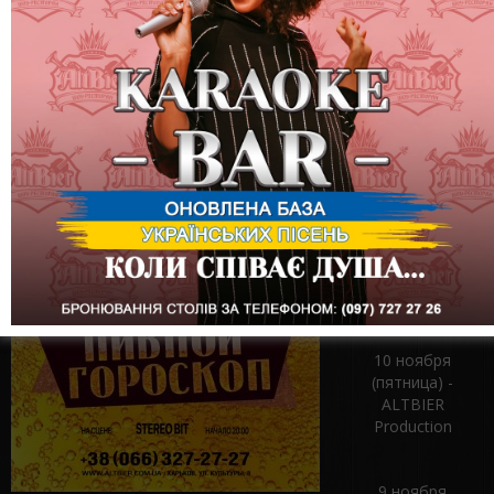
16 ноября
(четверг) -
Вечеринка
«Пивной
гороскоп»
11 ноября
(суббота) -
Презентация пива
месяца IPA
10 ноября
(пятница) -
ALTBIER
Production
9 ноября