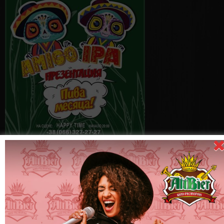
14 сентября
(суббота) -
Вечеринка
«Камера! Мотор! »
13 сентября
(пятница) -