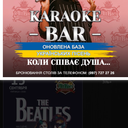
Вечеринка «THE
BEATLES»
6 сентября
(пятница) -
Вечеринка
«PRO100ОСЕНЬ»
7 сентября
(суббота) -
Презентация пива
«Французский
Эль»