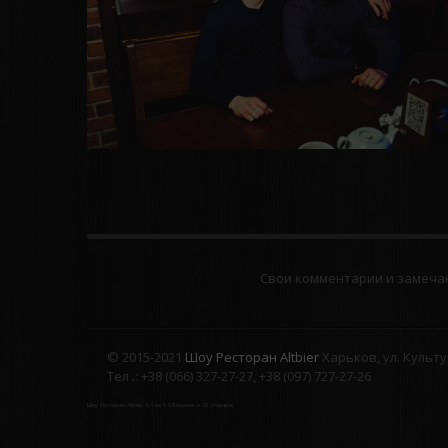
Свои комментарии и замечан
© 2015-2021
Шоу Ресторан Altbier
Харьков, ул. Культу
Тел .: +38 (066) 327-27-27, +38 (097) 727-27-26
Шоу Ресторан Altbier
4.3
из
5
58
оценок и
25
отзывов.