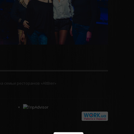
 семьи ресторанов «AltBier»